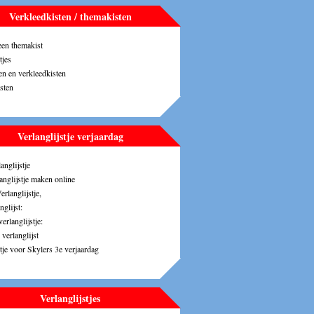
Verkleedkisten / themakisten
en themakist
tjes
n en verkleedkisten
sten
Verlanglijstje verjaardag
anglijstje
langlijstje maken online
erlanglijstje,
glijst:
erlanglijstje:
verlanglijst
stje voor Skylers 3e verjaardag
Verlanglijstjes