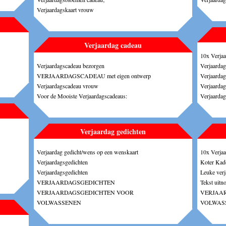
Verjaardagskaart vrouw
Verjaardag cadeau
10x Verjaa
Verjaardagscadeau bezorgen
Verjaarda
VERJAARDAGSCADEAU met eigen ontwerp
Verjaardag
Verjaardagscadeau vrouw
Verjaardag
Voor de Mooiste Verjaardagscadeaus:
Verjaardag
Verjaardag gedichten
Verjaardag gedicht/wens op een wenskaart
10x Verjaa
Verjaardagsgedichten
Koter Kad
Verjaardagsgedichten
Leuke ver
VERJAARDAGSGEDICHTEN
Tekst uitn
VERJAARDAGSGEDICHTEN VOOR
VERJAA
VOLWASSENEN
VOLWAS