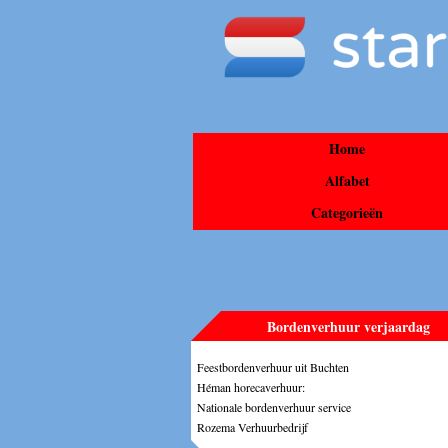
Home
Alfabet
Categorieën
Bordenverhuur verjaardag
Feestbordenverhuur uit Buchten
Héman horecaverhuur:
Nationale bordenverhuur service
Rozema Verhuurbedrijf