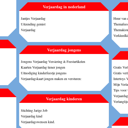
Verjaardag in nederland
Jantjes Verjaardag
Huur van e
Uitzending gemist
Themafees
Verjaardag
Themakiste
Verkleedki
Verjaardag jongens
Jongens Verjaardag Versiering & Feestartikelen
Kaarten Verjaardag tiener jongen
Gratis Verl
Uitnodiging kinderfeestje jongens
Gratis ver
Verjaardagskaart jongen maken en versturen:
Intertoys V
Mijn Verlan
Tips voor v
Verjaardag 
Verjaardag kinderen
Verlanglij
Stichting Jarige Job
Verjaardag kind
Verjaardagswensen kind.