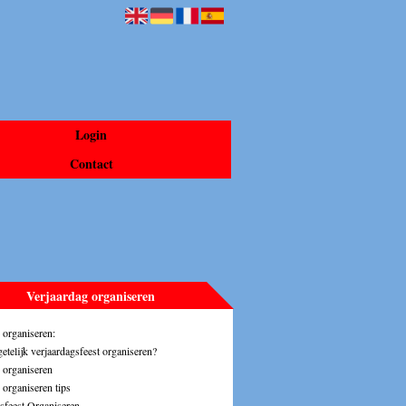
Login
Contact
Verjaardag organiseren
e organiseren:
etelijk verjaardagsfeest organiseren?
 organiseren
 organiseren tips
sfeest Organiseren