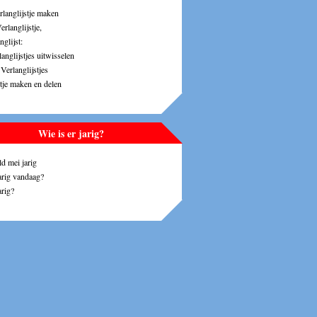
rlanglijstje maken
erlanglijstje,
glijst:
anglijstjes uitwisselen
Verlanglijstjes
stje maken en delen
Wie is er jarig?
ld mei jarig
jarig vandaag?
arig?