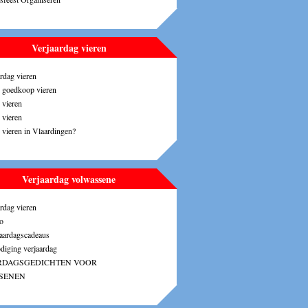
Verjaardag vieren
rdag vieren
g goedkoop vieren
 vieren
 vieren
 vieren in Vlaardingen?
Verjaardag volwassene
rdag vieren
o
jaardagscadeaus
odiging verjaardag
RDAGSGEDICHTEN VOOR
SENEN