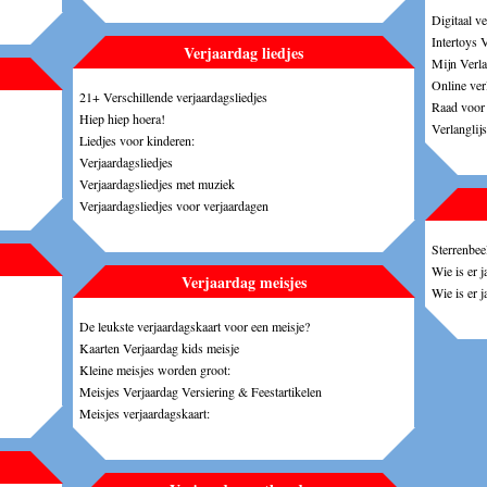
Digitaal ve
Intertoys V
Verjaardag liedjes
Mijn Verlan
Online verl
21+ Verschillende verjaardagsliedjes
Raad voor 
Hiep hiep hoera!
Verlanglij
Liedjes voor kinderen:
Verjaardagsliedjes
Verjaardagsliedjes met muziek
Verjaardagsliedjes voor verjaardagen
Sterrenbee
Wie is er 
Verjaardag meisjes
Wie is er j
De leukste verjaardagskaart voor een meisje?
Kaarten Verjaardag kids meisje
Kleine meisjes worden groot:
Meisjes Verjaardag Versiering & Feestartikelen
Meisjes verjaardagskaart: