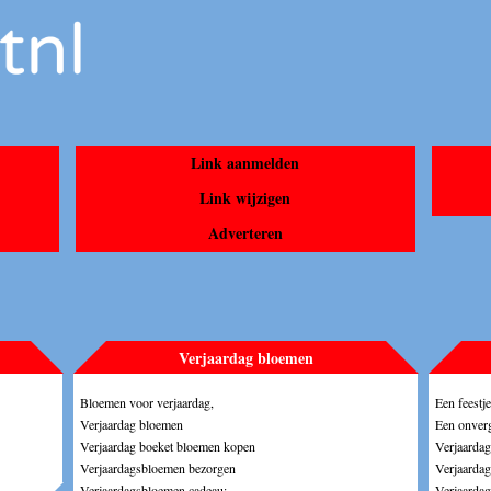
Link aanmelden
Link wijzigen
Adverteren
Verjaardag bloemen
Bloemen voor verjaardag,
Een feestj
Verjaardag bloemen
Een onverg
Verjaardag boeket bloemen kopen
Verjaardag
Verjaardagsbloemen bezorgen
Verjaardag
Verjaardagsbloemen cadeau;
Verjaardag